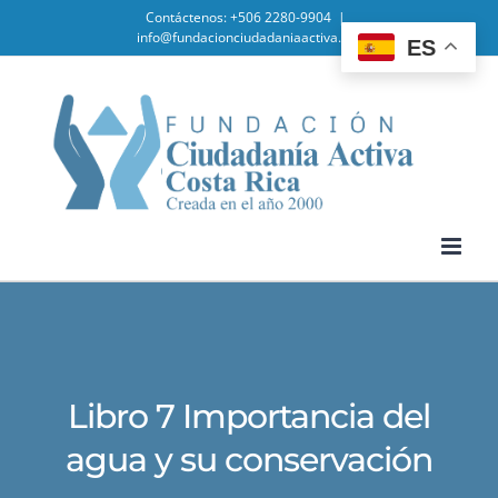
Skip
Contáctenos: +506 2280-9904
|
info@fundacionciudadaniaactiva.org
ES
to
content
Libro 7 Importancia del
agua y su conservación