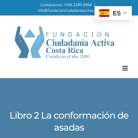
Skip
Contáctenos: +506 2280-9904
|
info@fundacionciudadaniaactiva.org
ES
to
content
Libro 2 La conformación de
asadas