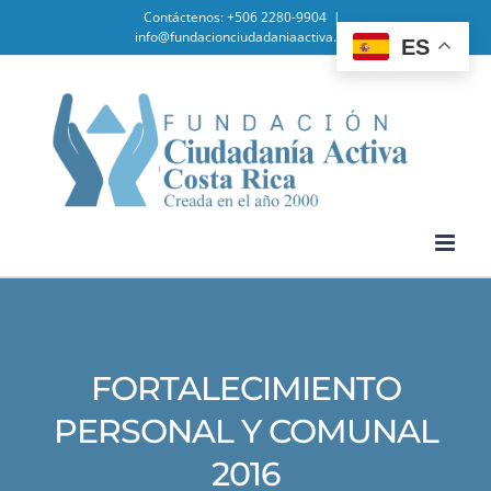
Skip
Contáctenos: +506 2280-9904
|
info@fundacionciudadaniaactiva.org
ES
to
content
FORTALECIMIENTO
PERSONAL Y COMUNAL
2016