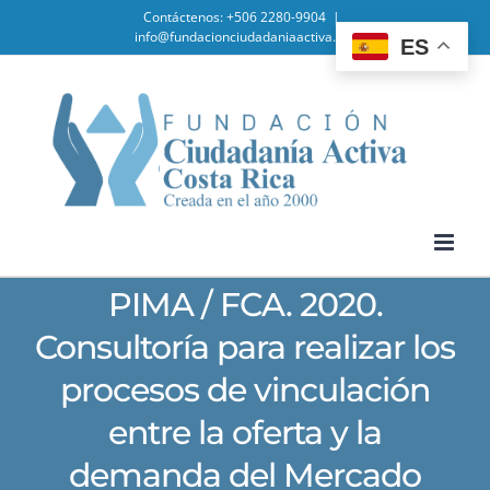
Skip
Contáctenos: +506 2280-9904
|
info@fundacionciudadaniaactiva.org
ES
to
content
PIMA / FCA. 2020.
Consultoría para realizar los
procesos de vinculación
entre la oferta y la
demanda del Mercado