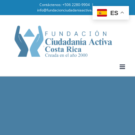
Skip
Contáctenos: +506 2280-9904
|
info@fundacionciudadaniaactiva.org
ES
to
content