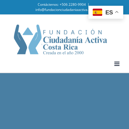
Skip
Contáctenos: +506 2280-9904
|
info@fundacionciudadaniaactiva.org
ES
to
content