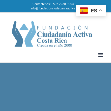
Skip
Contáctenos: +506 2280-9904
|
info@fundacionciudadaniaactiva.org
ES
to
content